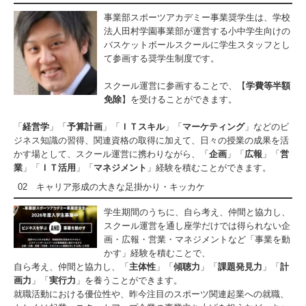
事業部スポーツアカデミー事業奨学生は、学校
法人田村学園事業部が運営する小中学生向けの
バスケットボールスクールに学生スタッフとし
て参画する奨学生制度です。
スクール運営に参画することで、【
学費等半額
免除
】を受けることができます。
「
経営学
」「
予算計画
」「
ＩＴスキル
」「
マーケティング
」などのビ
ジネス知識の習得、関連資格の取得に加えて、日々の授業の成果を活
かす場として、スクール運営に携わりながら、「
企画
」「
広報
」「
営
業
」「
ＩＴ活用
」「
マネジメント
」経験を積むことができます。
02 キャリア形成の大きな足掛かり・キッカケ
学生期間のうちに、自ら考え、仲間と協力し、
スクール運営を通し座学だけでは得られない企
画・広報・営業・マネジメントなど「事業を動
かす」経験を積むことで、
自ら考え、仲間と協力し、「
主体性
」「
傾聴力
」「
課題発見力
」「
計
画力
」「
実行力
」を養うことができます。
就職活動における優位性や、昨今注目のスポーツ関連起業への就職、