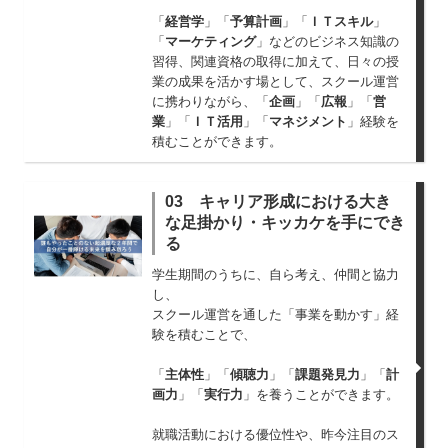
「
経営学
」「
予算計画
」「
ＩＴスキル
」
「
マーケティング
」などのビジネス知識の
習得、関連資格の取得に加えて、日々の授
業の成果を活かす場として、スクール運営
に携わりながら、「
企画
」「
広報
」「
営
業
」「
ＩＴ活用
」「
マネジメント
」経験を
積むことができます。
03 キャリア形成における大き
な足掛かり・キッカケを手にでき
る
学生期間のうちに、自ら考え、仲間と協力
し、
スクール運営を通した「事業を動かす」経
験を積むことで、
「
主体性
」「
傾聴力
」「
課題発見力
」「
計
画力
」「
実行力
」を養うことができます。
就職活動における優位性や、昨今注目のス