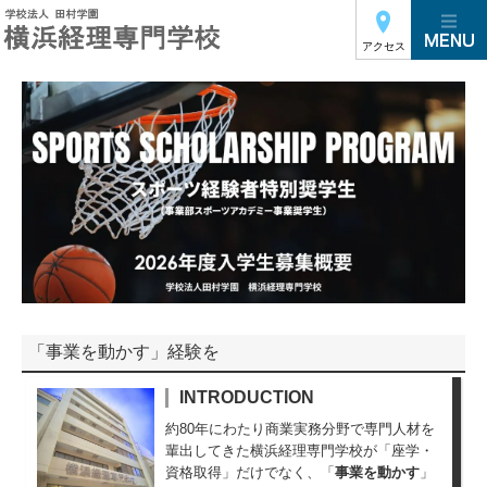
アクセス
「事業を動かす」経験を
INTRODUCTION
約80年にわたり商業実務分野で専門人材を
輩出してきた横浜経理専門学校が「座学・
資格取得」だけでなく、「
事業を動かす
」