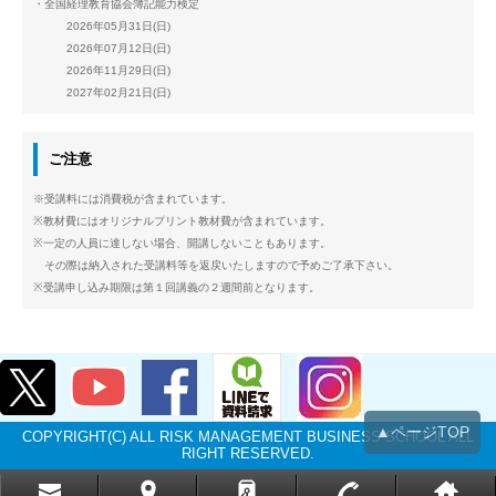
・全国経理教育協会簿記能力検定
2026年05月31日(日)
2026年07月12日(日)
2026年11月29日(日)
2027年02月21日(日)
ご注意
※受講料には消費税が含まれています。
※教材費にはオリジナルプリント教材費が含まれています。
※一定の人員に達しない場合、開講しないこともあります。
その際は納入された受講料等を返戻いたしますので予めご了承下さい。
※受講申し込み期限は第１回講義の２週間前となります。
▲ページTOP
COPYRIGHT(C) ALL RISK MANAGEMENT BUSINESS SCHOOL ALL
RIGHT RESERVED.