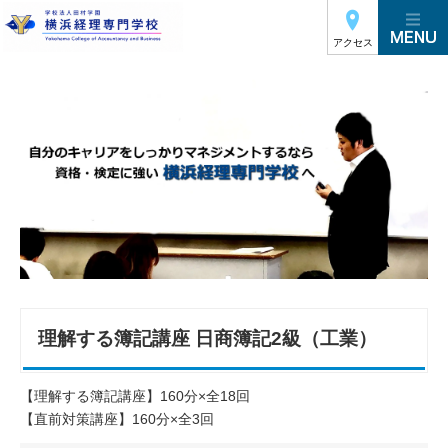
アクセス
理解する簿記講座 日商簿記2級（工業）
【理解する簿記講座】160分×全18回
【直前対策講座】160分×全3回