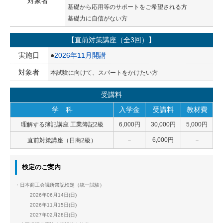
対象者
基礎から応用等のサポートをご希望される方
基礎力に自信がない方
【直前対策講座（全3回）】
実施日
●
2026年11月開講
対象者
本試験に向けて、スパートをかけたい方
受講料
学 科
入学金
受講料
教材費
理解する簿記講座 工業簿記2級
6,000円
30,000円
5,000円
－
6,000円
－
直前対策講座（日商2級
）
検定のご案内
・日本商工会議所簿記検定（統一試験）
2026年06月14日(日)
2026年11月15日(日)
2027年02月28日(日)