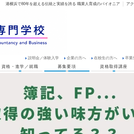
港横浜で80年を超える伝統と実績を誇る 職業人育成のパイオニア
アク
説明会／体験入学
企業の方へ
在校生の方へ
卒業
資格・進学／就職
募集要項
資格取得講座